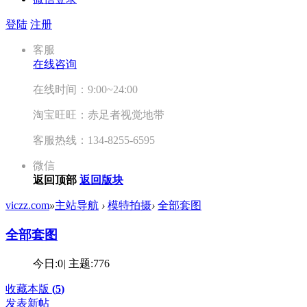
登陆
注册
客服
在线咨询
在线时间：9:00~24:00
淘宝旺旺：赤足者视觉地带
客服热线：134-8255-6595
微信
返回顶部
返回版块
viczz.com
»
主站导航
›
模特拍摄
›
全部套图
全部套图
今日:
0
|
主题:
776
收藏本版
(
5
)
发表新帖