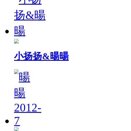
小扬扬&暘暘