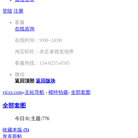
登陆
注册
客服
在线咨询
在线时间：9:00~24:00
淘宝旺旺：赤足者视觉地带
客服热线：134-8255-6595
微信
返回顶部
返回版块
viczz.com
»
主站导航
›
模特拍摄
›
全部套图
全部套图
今日:
0
|
主题:
776
收藏本版
(
5
)
发表新帖