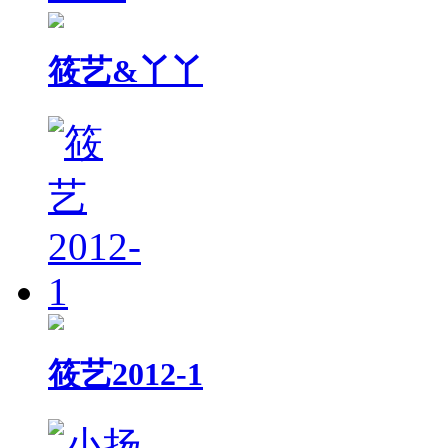
筱艺&丫丫
筱艺2012-1