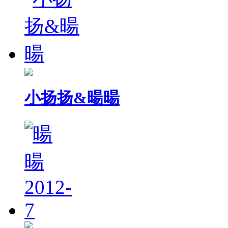
小扬扬&暘暘