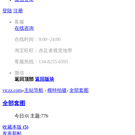
登陆
注册
客服
在线咨询
在线时间：9:00~24:00
淘宝旺旺：赤足者视觉地带
客服热线：134-8255-6595
微信
返回顶部
返回版块
viczz.com
»
主站导航
›
模特拍摄
›
全部套图
全部套图
今日:
0
|
主题:
776
收藏本版
(
5
)
发表新帖