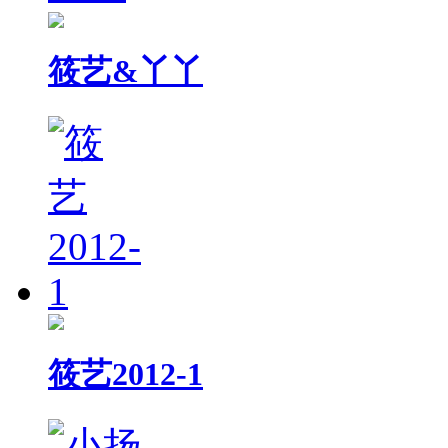
筱艺&丫丫
筱艺2012-1