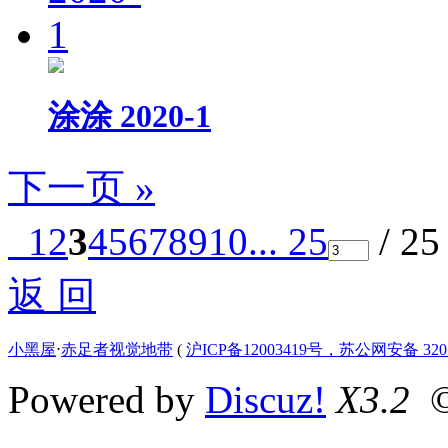
涂涂 2020-1
下一页 »
1
2
3
4
5
6
7
8
9
10
... 25
/ 2
返 回
小黑屋
⋅
赤足者视觉地带
(
沪ICP备12003419号，苏公网安备 3207
Powered by
Discuz!
X3.2
©