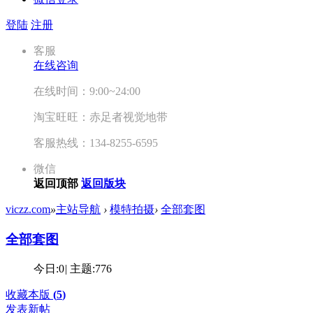
登陆
注册
客服
在线咨询
在线时间：9:00~24:00
淘宝旺旺：赤足者视觉地带
客服热线：134-8255-6595
微信
返回顶部
返回版块
viczz.com
»
主站导航
›
模特拍摄
›
全部套图
全部套图
今日:
0
|
主题:
776
收藏本版
(
5
)
发表新帖