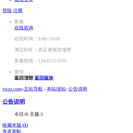
登陆
注册
客服
在线咨询
在线时间：9:00~24:00
淘宝旺旺：赤足者视觉地带
客服热线：134-8255-6595
微信
返回顶部
返回版块
viczz.com
»
主站导航
›
本站须知
›
公告说明
公告说明
今日:
0
|
主题:
3
收藏本版
(
1
)
发表新帖