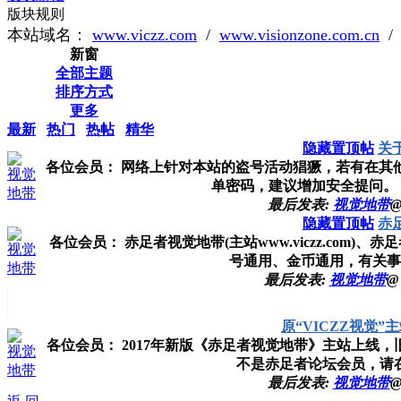
版块规则
本站域名：
www.viczz.com
/
www.visionzone.com.cn
新窗
全部主题
排序方式
更多
最新
热门
热帖
精华
隐藏置顶帖
关
各位会员： 网络上针对本站的盗号活动猖獗，若有在其
视觉
单密码，建议增加安全提问。 
地带
最后发表:
视觉地带
隐藏置顶帖
赤
各位会员： 赤足者视觉地带(主站www.viczz.com)、赤足者论坛(bb
视觉
号通用、金币通用，有关事项
地带
最后发表:
视觉地带
@
原“VICZZ视觉
各位会员： 2017年新版《赤足者视觉地带》主站上线，
视觉
不是赤足者论坛会员，请在新
地带
最后发表:
视觉地带