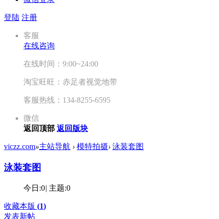
登陆
注册
客服
在线咨询
在线时间：9:00~24:00
淘宝旺旺：赤足者视觉地带
客服热线：134-8255-6595
微信
返回顶部
返回版块
viczz.com
»
主站导航
›
模特拍摄
›
泳装套图
泳装套图
今日:
0
|
主题:
0
收藏本版
(
1
)
发表新帖