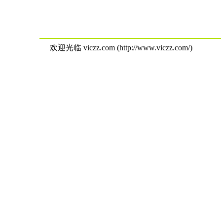
欢迎光临 viczz.com (http://www.viczz.com/)