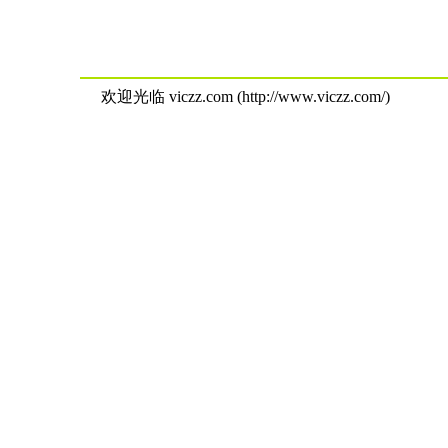
欢迎光临 viczz.com (http://www.viczz.com/)