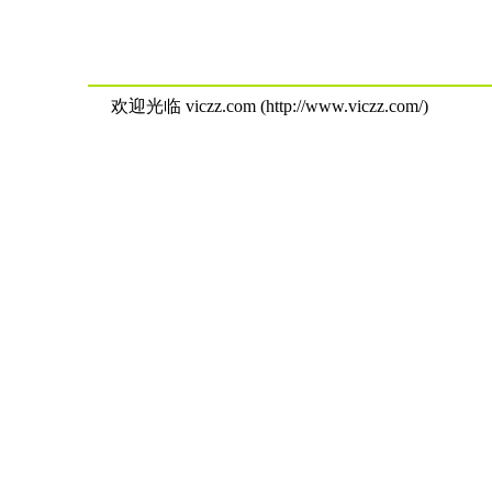
欢迎光临 viczz.com (http://www.viczz.com/)