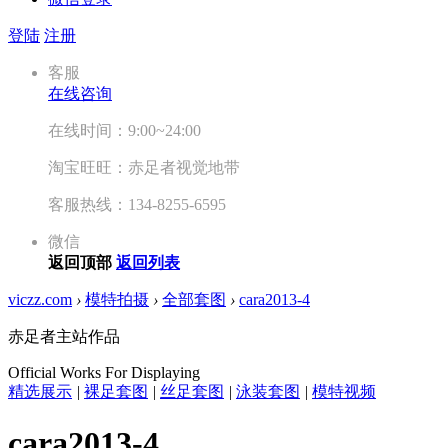
登陆
注册
客服
在线咨询
在线时间：9:00~24:00
淘宝旺旺：赤足者视觉地带
客服热线：134-8255-6595
微信
返回顶部
返回列表
viczz.com
›
模特拍摄
›
全部套图
›
cara2013-4
赤足者主站作品
Official Works For Displaying
精选展示
|
裸足套图
|
丝足套图
|
泳装套图
|
模特视频
cara2013-4