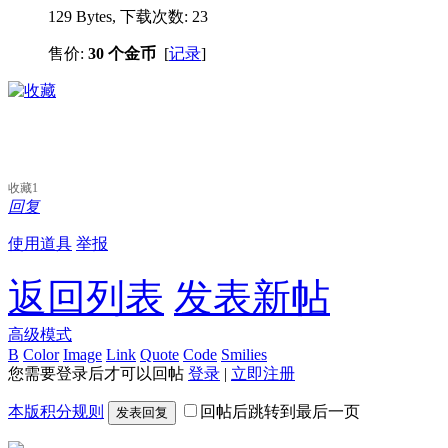
129 Bytes, 下载次数: 23
售价:
30 个金币
[
记录
]
收藏
1
回复
使用道具
举报
返回列表
发表新帖
高级模式
B
Color
Image
Link
Quote
Code
Smilies
您需要登录后才可以回帖
登录
|
立即注册
本版积分规则
回帖后跳转到最后一页
发表回复