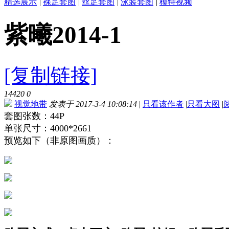
精选展示
|
裸足套图
|
丝足套图
|
泳装套图
|
模特视频
紫曦2014-1
[复制链接]
14420
0
视觉地带
发表于 2017-3-4 10:08:14
|
只看该作者
|
只看大图
|
套图张数：44P
单张尺寸：4000*2661
预览如下（非原图画质）：