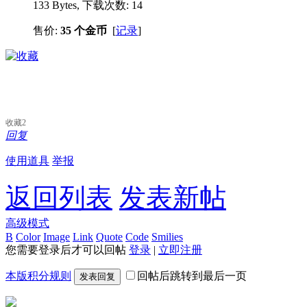
133 Bytes, 下载次数: 14
售价:
35 个金币
[
记录
]
收藏
2
回复
使用道具
举报
返回列表
发表新帖
高级模式
B
Color
Image
Link
Quote
Code
Smilies
您需要登录后才可以回帖
登录
|
立即注册
本版积分规则
回帖后跳转到最后一页
发表回复