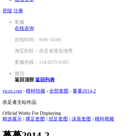
登陆
注册
客服
在线咨询
在线时间：9:00~24:00
淘宝旺旺：赤足者视觉地带
客服热线：134-8255-6595
微信
返回顶部
返回列表
viczz.com
›
模特拍摄
›
全部套图
›
蔓蔓2014-2
赤足者主站作品
Official Works For Displaying
精选展示
|
裸足套图
|
丝足套图
|
泳装套图
|
模特视频
蔓蔓2014-2