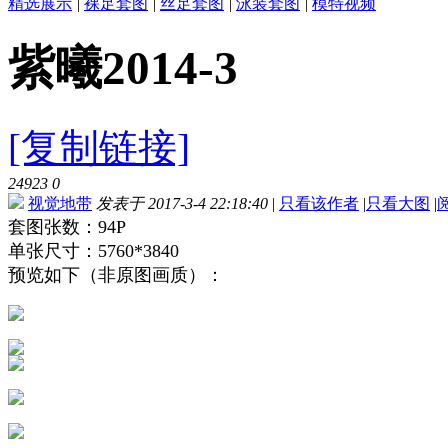
精选展示
|
裸足套图
|
丝足套图
|
泳装套图
|
模特视频
紫曦2014-3
[复制链接]
24923
0
视觉地带
发表于 2017-3-4 22:18:40
|
只看该作者
|
只看大图
|
套图张数：94P
单张尺寸：5760*3840
预览如下（非原图画质）：