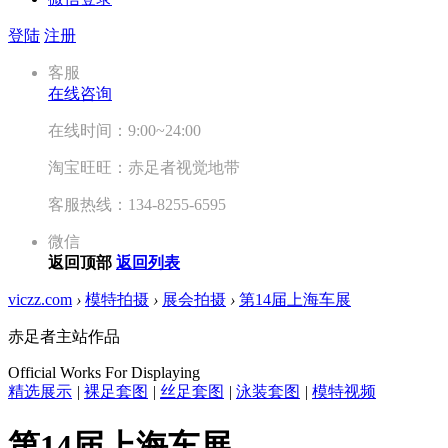
登陆
注册
客服
在线咨询
在线时间：9:00~24:00
淘宝旺旺：赤足者视觉地带
客服热线：134-8255-6595
微信
返回顶部
返回列表
viczz.com
›
模特拍摄
›
展会拍摄
›
第14届上海车展
赤足者主站作品
Official Works For Displaying
精选展示
|
裸足套图
|
丝足套图
|
泳装套图
|
模特视频
第14届上海车展