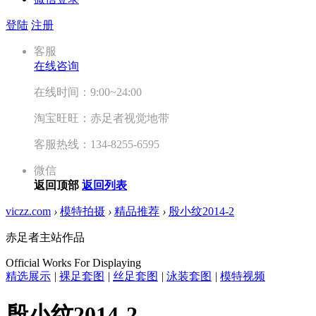
登陆
注册
客服
在线咨询
在线时间：9:00~24:00
淘宝旺旺：赤足者视觉地带
客服热线：134-8255-6595
微信
返回顶部
返回列表
viczz.com
›
模特拍摄
›
精品推荐
›
殷小纹2014-2
赤足者主站作品
Official Works For Displaying
精选展示
|
裸足套图
|
丝足套图
|
泳装套图
|
模特视频
殷小纹2014-2