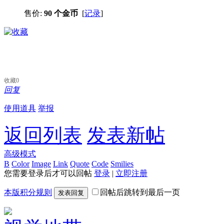
售价:
90 个金币
[
记录
]
收藏
0
回复
使用道具
举报
返回列表
发表新帖
高级模式
B
Color
Image
Link
Quote
Code
Smilies
您需要登录后才可以回帖
登录
|
立即注册
本版积分规则
回帖后跳转到最后一页
发表回复