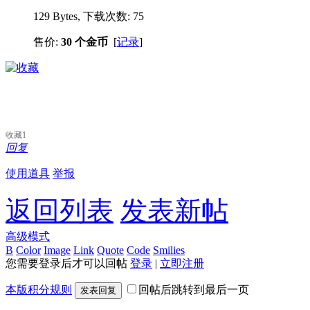
129 Bytes, 下载次数: 75
售价:
30 个金币
[
记录
]
收藏
1
回复
使用道具
举报
返回列表
发表新帖
高级模式
B
Color
Image
Link
Quote
Code
Smilies
您需要登录后才可以回帖
登录
|
立即注册
本版积分规则
回帖后跳转到最后一页
发表回复