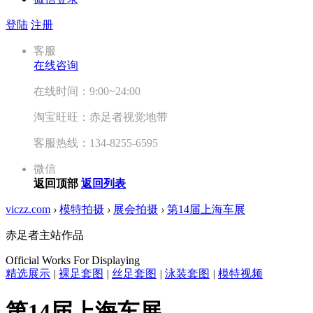
登陆
注册
客服
在线咨询
在线时间：9:00~24:00
淘宝旺旺：赤足者视觉地带
客服热线：134-8255-6595
微信
返回顶部
返回列表
viczz.com
›
模特拍摄
›
展会拍摄
›
第14届上海车展
赤足者主站作品
Official Works For Displaying
精选展示
|
裸足套图
|
丝足套图
|
泳装套图
|
模特视频
第14届上海车展