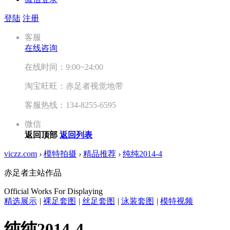
登陆
注册
客服
在线咨询
在线时间：9:00~24:00
淘宝旺旺：赤足者视觉地带
客服热线：134-8255-6595
微信
返回顶部
返回列表
viczz.com
›
模特拍摄
›
精品推荐
›
纯纯2014-4
赤足者主站作品
Official Works For Displaying
精选展示
|
裸足套图
|
丝足套图
|
泳装套图
|
模特视频
纯纯2014-4