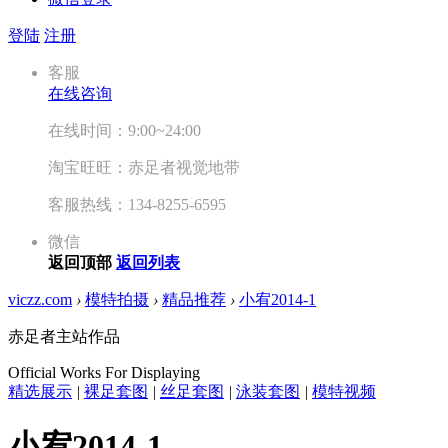
登陆
注册
客服
在线咨询
在线时间：9:00~24:00
淘宝旺旺：赤足者视觉地带
客服热线：134-8255-6595
微信
返回顶部
返回列表
viczz.com
›
模特拍摄
›
精品推荐
›
小宥2014-1
赤足者主站作品
Official Works For Displaying
精选展示
|
裸足套图
|
丝足套图
|
泳装套图
|
模特视频
小宥2014-1