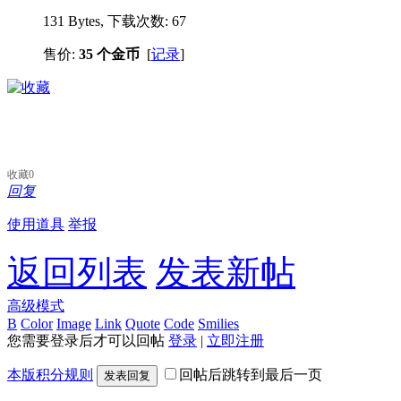
131 Bytes, 下载次数: 67
售价:
35 个金币
[
记录
]
收藏
0
回复
使用道具
举报
返回列表
发表新帖
高级模式
B
Color
Image
Link
Quote
Code
Smilies
您需要登录后才可以回帖
登录
|
立即注册
本版积分规则
回帖后跳转到最后一页
发表回复