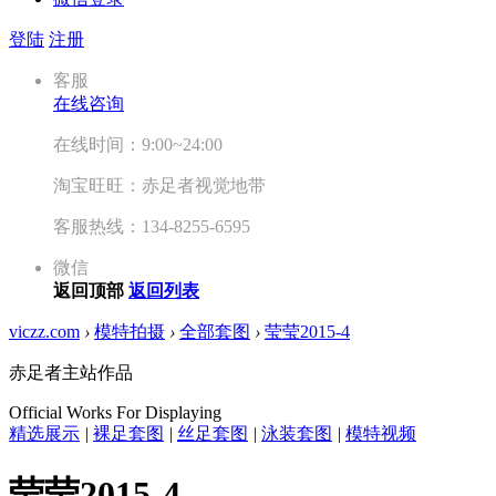
登陆
注册
客服
在线咨询
在线时间：9:00~24:00
淘宝旺旺：赤足者视觉地带
客服热线：134-8255-6595
微信
返回顶部
返回列表
viczz.com
›
模特拍摄
›
全部套图
›
莹莹2015-4
赤足者主站作品
Official Works For Displaying
精选展示
|
裸足套图
|
丝足套图
|
泳装套图
|
模特视频
莹莹2015-4