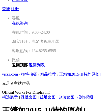
登陆
注册
客服
在线咨询
在线时间：9:00~24:00
淘宝旺旺：赤足者视觉地带
客服热线：134-8255-6595
微信
返回顶部
返回列表
viczz.com
›
模特拍摄
›
精品推荐
›
王靖如2015-1[特约原创]
赤足者主站作品
Official Works For Displaying
精选展示
|
裸足套图
|
丝足套图
|
泳装套图
|
模特视频
王靖如2015-1[特约原创]