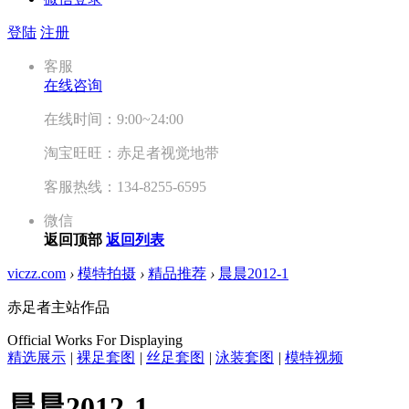
登陆
注册
客服
在线咨询
在线时间：9:00~24:00
淘宝旺旺：赤足者视觉地带
客服热线：134-8255-6595
微信
返回顶部
返回列表
viczz.com
›
模特拍摄
›
精品推荐
›
晨晨2012-1
赤足者主站作品
Official Works For Displaying
精选展示
|
裸足套图
|
丝足套图
|
泳装套图
|
模特视频
晨晨2012-1