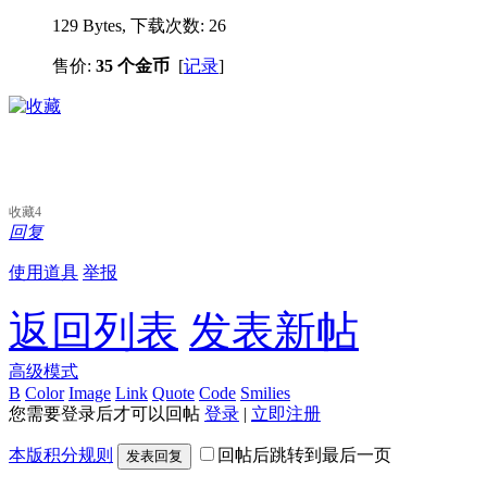
129 Bytes, 下载次数: 26
售价:
35 个金币
[
记录
]
收藏
4
回复
使用道具
举报
返回列表
发表新帖
高级模式
B
Color
Image
Link
Quote
Code
Smilies
您需要登录后才可以回帖
登录
|
立即注册
本版积分规则
回帖后跳转到最后一页
发表回复