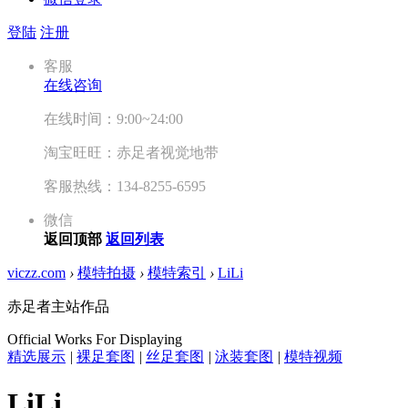
登陆
注册
客服
在线咨询
在线时间：9:00~24:00
淘宝旺旺：赤足者视觉地带
客服热线：134-8255-6595
微信
返回顶部
返回列表
viczz.com
›
模特拍摄
›
模特索引
›
LiLi
赤足者主站作品
Official Works For Displaying
精选展示
|
裸足套图
|
丝足套图
|
泳装套图
|
模特视频
LiLi