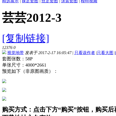
精选展示
|
裸足套图
|
丝足套图
|
泳装套图
|
模特视频
芸芸2012-3
[复制链接]
12376
0
视觉地带
发表于 2017-2-17 16:05:47
|
只看该作者
|
只看大图
|
套图张数：58P
单张尺寸：4000*2661
预览如下（非原图画质）：
购买方式：点击下方“购买”按钮，购买后再点