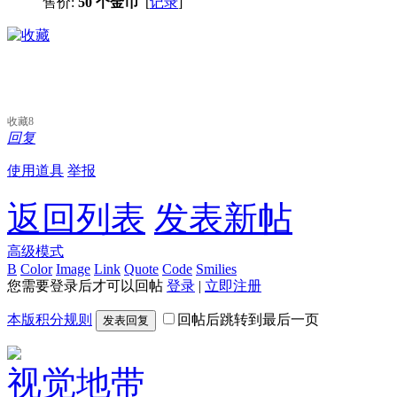
售价:
50 个金币
[
记录
]
收藏
8
回复
使用道具
举报
返回列表
发表新帖
高级模式
B
Color
Image
Link
Quote
Code
Smilies
您需要登录后才可以回帖
登录
|
立即注册
本版积分规则
回帖后跳转到最后一页
发表回复
视觉地带