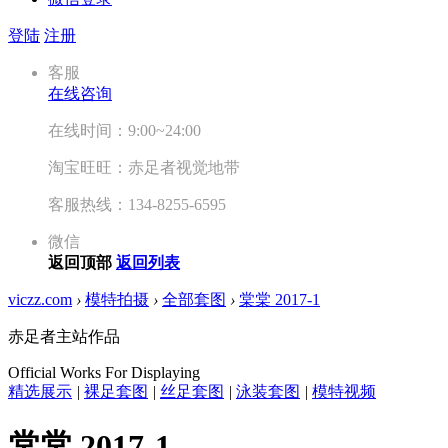
登陆
注册
客服
在线咨询
在线时间：9:00~24:00
淘宝旺旺：赤足者视觉地带
客服热线：134-8255-6595
微信
返回顶部
返回列表
viczz.com
›
模特拍摄
›
全部套图
›
棠棠 2017-1
赤足者主站作品
Official Works For Displaying
精选展示
|
裸足套图
|
丝足套图
|
泳装套图
|
模特视频
棠棠 2017-1