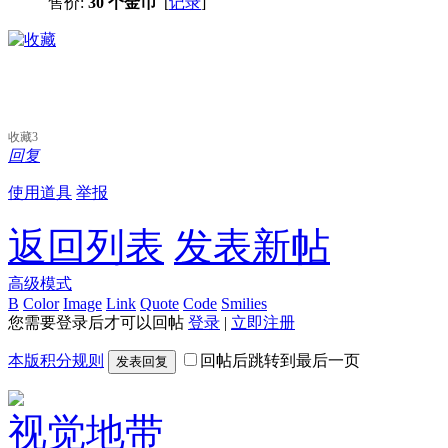
售价:
30 个金币
[
记录
]
收藏
3
回复
使用道具
举报
返回列表
发表新帖
高级模式
B
Color
Image
Link
Quote
Code
Smilies
您需要登录后才可以回帖
登录
|
立即注册
本版积分规则
回帖后跳转到最后一页
发表回复
视觉地带