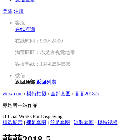
登陆
注册
客服
在线咨询
在线时间：9:00~24:00
淘宝旺旺：赤足者视觉地带
客服热线：134-8255-6595
微信
返回顶部
返回列表
viczz.com
›
模特拍摄
›
全部套图
›
菲菲2018-5
赤足者主站作品
Official Works For Displaying
精选展示
|
裸足套图
|
丝足套图
|
泳装套图
|
模特视频
菲菲2018-5