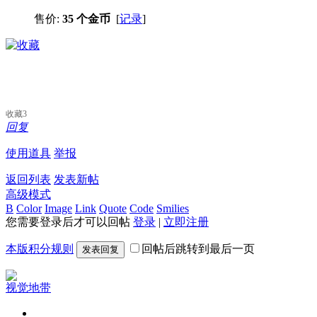
售价:
35 个金币
[
记录
]
收藏
3
回复
使用道具
举报
返回列表
发表新帖
高级模式
B
Color
Image
Link
Quote
Code
Smilies
您需要登录后才可以回帖
登录
|
立即注册
本版积分规则
回帖后跳转到最后一页
发表回复
视觉地带