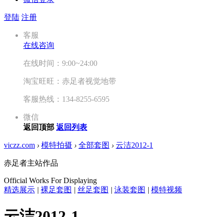
登陆
注册
客服
在线咨询
在线时间：9:00~24:00
淘宝旺旺：赤足者视觉地带
客服热线：134-8255-6595
微信
返回顶部
返回列表
viczz.com
›
模特拍摄
›
全部套图
›
云洁2012-1
赤足者主站作品
Official Works For Displaying
精选展示
|
裸足套图
|
丝足套图
|
泳装套图
|
模特视频
云洁2012-1