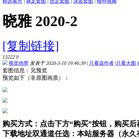
精选展示
|
裸足套图
|
丝足套图
|
泳装套图
|
模特视频
晓雅 2020-2
[复制链接]
13222
0
视觉地带
发表于 2020-3-10 19:46:39
|
只看该作者
|
只看大图
|
套图信息：见预览
预览如下（非原图画质）：
购买方式：点击下方“购买”按钮，购买后再点
下载地址双通道任选：本站服务器（永久有