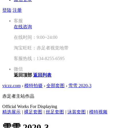
登陆
注册
客服
在线咨询
在线时间：9:00~24:00
淘宝旺旺：赤足者视觉地带
客服热线：134-8255-6595
微信
返回顶部
返回列表
viczz.com
›
模特拍摄
›
全部套图
›
雪雪 2020-3
赤足者主站作品
Official Works For Displaying
精选展示
|
裸足套图
|
丝足套图
|
泳装套图
|
模特视频
雪雪 2020-3