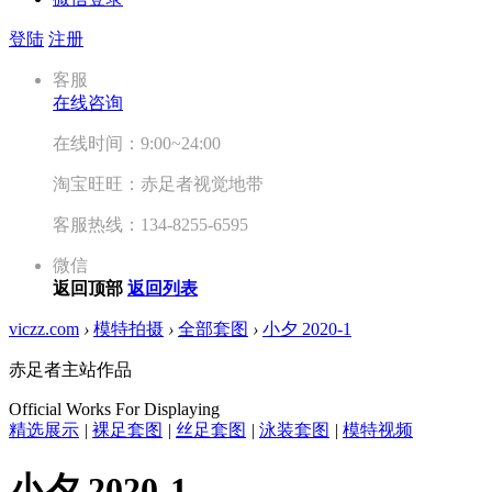
登陆
注册
客服
在线咨询
在线时间：9:00~24:00
淘宝旺旺：赤足者视觉地带
客服热线：134-8255-6595
微信
返回顶部
返回列表
viczz.com
›
模特拍摄
›
全部套图
›
小夕 2020-1
赤足者主站作品
Official Works For Displaying
精选展示
|
裸足套图
|
丝足套图
|
泳装套图
|
模特视频
小夕 2020-1