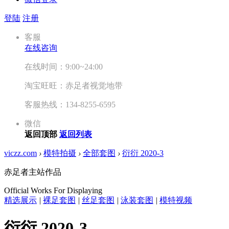
登陆
注册
客服
在线咨询
在线时间：9:00~24:00
淘宝旺旺：赤足者视觉地带
客服热线：134-8255-6595
微信
返回顶部
返回列表
viczz.com
›
模特拍摄
›
全部套图
›
衍衍 2020-3
赤足者主站作品
Official Works For Displaying
精选展示
|
裸足套图
|
丝足套图
|
泳装套图
|
模特视频
衍衍 2020-3