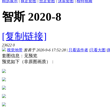
精选展示
|
裸足套图
|
丝足套图
|
泳装套图
|
模特视频
智斯 2020-8
[复制链接]
23622
0
视觉地带
发表于 2020-9-6 17:52:28
|
只看该作者
|
只看大图
|
套图信息：见预览
预览如下（非原图画质）：