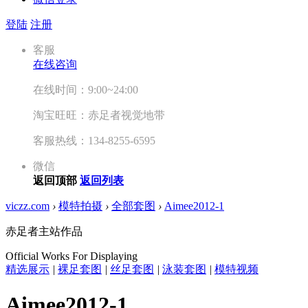
登陆
注册
客服
在线咨询
在线时间：9:00~24:00
淘宝旺旺：赤足者视觉地带
客服热线：134-8255-6595
微信
返回顶部
返回列表
viczz.com
›
模特拍摄
›
全部套图
›
Aimee2012-1
赤足者主站作品
Official Works For Displaying
精选展示
|
裸足套图
|
丝足套图
|
泳装套图
|
模特视频
Aimee2012-1