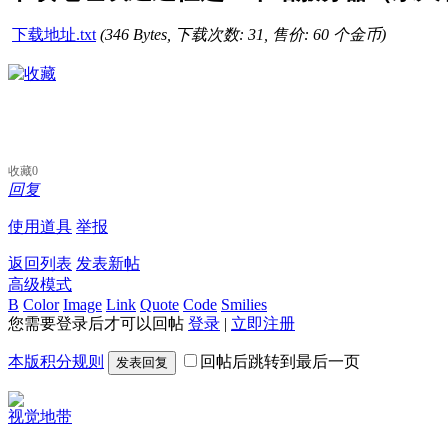
下载地址.txt
(346 Bytes, 下载次数: 31, 售价: 60 个金币)
收藏
0
回复
使用道具
举报
返回列表
发表新帖
高级模式
B
Color
Image
Link
Quote
Code
Smilies
您需要登录后才可以回帖
登录
|
立即注册
本版积分规则
回帖后跳转到最后一页
发表回复
视觉地带