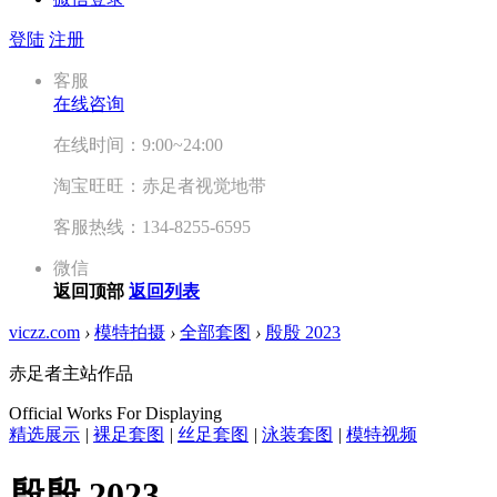
登陆
注册
客服
在线咨询
在线时间：9:00~24:00
淘宝旺旺：赤足者视觉地带
客服热线：134-8255-6595
微信
返回顶部
返回列表
viczz.com
›
模特拍摄
›
全部套图
›
殷殷 2023
赤足者主站作品
Official Works For Displaying
精选展示
|
裸足套图
|
丝足套图
|
泳装套图
|
模特视频
殷殷 2023