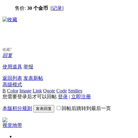
售价:
30 个金币
[
记录
]
收藏
7
回复
使用道具
举报
返回列表
发表新帖
高级模式
B
Color
Image
Link
Quote
Code
Smilies
您需要登录后才可以回帖
登录
|
立即注册
本版积分规则
回帖后跳转到最后一页
发表回复
视觉地带