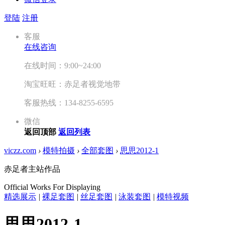
登陆
注册
客服
在线咨询
在线时间：9:00~24:00
淘宝旺旺：赤足者视觉地带
客服热线：134-8255-6595
微信
返回顶部
返回列表
viczz.com
›
模特拍摄
›
全部套图
›
思思2012-1
赤足者主站作品
Official Works For Displaying
精选展示
|
裸足套图
|
丝足套图
|
泳装套图
|
模特视频
思思2012-1