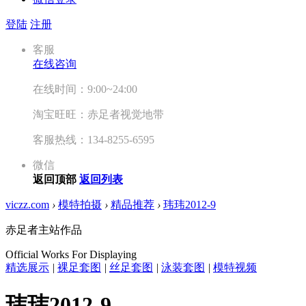
登陆
注册
客服
在线咨询
在线时间：9:00~24:00
淘宝旺旺：赤足者视觉地带
客服热线：134-8255-6595
微信
返回顶部
返回列表
viczz.com
›
模特拍摄
›
精品推荐
›
玮玮2012-9
赤足者主站作品
Official Works For Displaying
精选展示
|
裸足套图
|
丝足套图
|
泳装套图
|
模特视频
玮玮2012-9