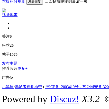
本版积分规则
回帖后跳转到最后一页
发表回复
视觉地带
关注
0
粉丝
26
帖子
1575
发布主题
推荐阅读
更多+
广告位
小黑屋
⋅
赤足者视觉地带
(
沪ICP备12003419号，苏公网安备 3207
Powered by
Discuz!
X3.2
©