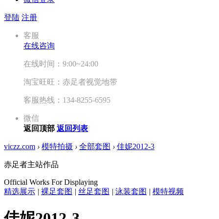
登陆
注册
客服
在线咨询
在线时间：9:00~24:00
淘宝旺旺：赤足者视觉地带
客服热线：134-8255-6595
微信
返回顶部
返回列表
viczz.com
›
模特拍摄
›
全部套图
›
佳妮2012-3
赤足者主站作品
Official Works For Displaying
精选展示
|
裸足套图
|
丝足套图
|
泳装套图
|
模特视频
佳妮2012-3