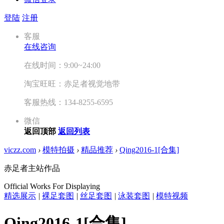
登陆
注册
客服
在线咨询
在线时间：9:00~24:00
淘宝旺旺：赤足者视觉地带
客服热线：134-8255-6595
微信
返回顶部
返回列表
viczz.com
›
模特拍摄
›
精品推荐
›
Qing2016-1[合集]
赤足者主站作品
Official Works For Displaying
精选展示
|
裸足套图
|
丝足套图
|
泳装套图
|
模特视频
Qing2016-1[合集]