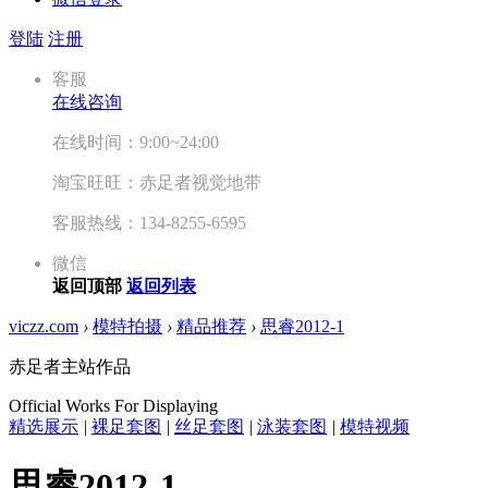
登陆
注册
客服
在线咨询
在线时间：9:00~24:00
淘宝旺旺：赤足者视觉地带
客服热线：134-8255-6595
微信
返回顶部
返回列表
viczz.com
›
模特拍摄
›
精品推荐
›
思睿2012-1
赤足者主站作品
Official Works For Displaying
精选展示
|
裸足套图
|
丝足套图
|
泳装套图
|
模特视频
思睿2012-1