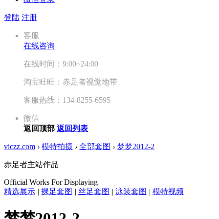
登陆
注册
客服
在线咨询
在线时间：9:00~24:00
淘宝旺旺：赤足者视觉地带
客服热线：134-8255-6595
微信
返回顶部
返回列表
viczz.com
›
模特拍摄
›
全部套图
›
梦梦2012-2
赤足者主站作品
Official Works For Displaying
精选展示
|
裸足套图
|
丝足套图
|
泳装套图
|
模特视频
梦梦2012-2