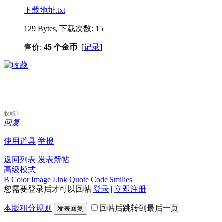
下载地址.txt
129 Bytes, 下载次数: 15
售价:
45 个金币
[
记录
]
收藏
3
回复
使用道具
举报
返回列表
发表新帖
高级模式
B
Color
Image
Link
Quote
Code
Smilies
您需要登录后才可以回帖
登录
|
立即注册
本版积分规则
回帖后跳转到最后一页
发表回复