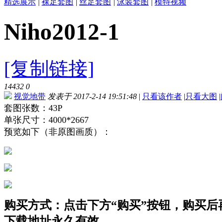
精选展示
|
裸足套图
|
丝足套图
|
泳装套图
|
模特视频
Niho2012-1
[复制链接]
14432
0
视觉地带
发表于 2017-2-14 19:51:48
|
只看该作者
|
只看大图
|
套图张数：43P
单张尺寸：4000*2667
预览如下（非原图画质）：
购买方式：点击下方“购买”按钮，购买后再点
下载地址永久有效。