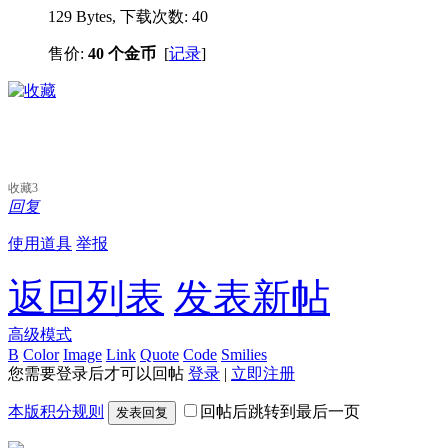
129 Bytes, 下载次数: 40
售价:
40 个金币
[
记录
]
收藏
3
回复
使用道具
举报
返回列表
发表新帖
高级模式
B
Color
Image
Link
Quote
Code
Smilies
您需要登录后才可以回帖
登录
|
立即注册
本版积分规则
回帖后跳转到最后一页
发表回复