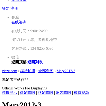
登陆
注册
客服
在线咨询
在线时间：9:00~24:00
淘宝旺旺：赤足者视觉地带
客服热线：134-8255-6595
微信
返回顶部
返回列表
viczz.com
›
模特拍摄
›
全部套图
›
Mary2012-3
赤足者主站作品
Official Works For Displaying
精选展示
|
裸足套图
|
丝足套图
|
泳装套图
|
模特视频
Mary2012-3