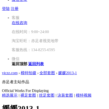
登陆
注册
客服
在线咨询
在线时间：9:00~24:00
淘宝旺旺：赤足者视觉地带
客服热线：134-8255-6595
微信
返回顶部
返回列表
viczz.com
›
模特拍摄
›
全部套图
›
媛媛2013-1
赤足者主站作品
Official Works For Displaying
精选展示
|
裸足套图
|
丝足套图
|
泳装套图
|
模特视频
媛媛2013-1