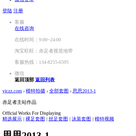
登陆
注册
客服
在线咨询
在线时间：9:00~24:00
淘宝旺旺：赤足者视觉地带
客服热线：134-8255-6595
微信
返回顶部
返回列表
viczz.com
›
模特拍摄
›
全部套图
›
思思2013-1
赤足者主站作品
Official Works For Displaying
精选展示
|
裸足套图
|
丝足套图
|
泳装套图
|
模特视频
思思2013-1