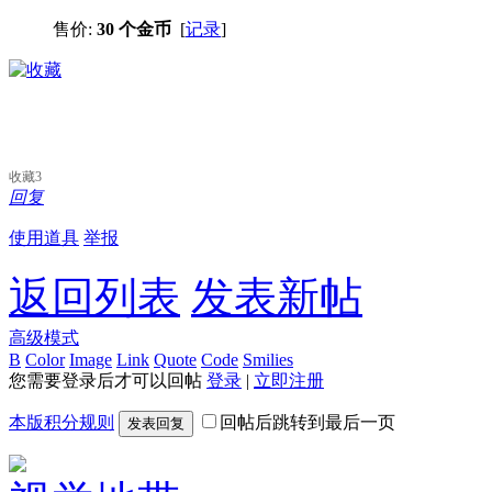
售价:
30 个金币
[
记录
]
收藏
3
回复
使用道具
举报
返回列表
发表新帖
高级模式
B
Color
Image
Link
Quote
Code
Smilies
您需要登录后才可以回帖
登录
|
立即注册
本版积分规则
回帖后跳转到最后一页
发表回复