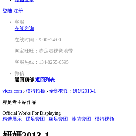
登陆
注册
客服
在线咨询
在线时间：9:00~24:00
淘宝旺旺：赤足者视觉地带
客服热线：134-8255-6595
微信
返回顶部
返回列表
viczz.com
›
模特拍摄
›
全部套图
›
妍妍2013-1
赤足者主站作品
Official Works For Displaying
精选展示
|
裸足套图
|
丝足套图
|
泳装套图
|
模特视频
妍妍2013-1