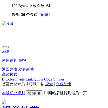
129 Bytes, 下载次数: 64
售价:
30 个金币
[
记录
]
收藏
1
回复
使用道具
举报
返回列表
发表新帖
高级模式
B
Color
Image
Link
Quote
Code
Smilies
您需要登录后才可以回帖
登录
|
立即注册
本版积分规则
回帖后跳转到最后一页
发表回复