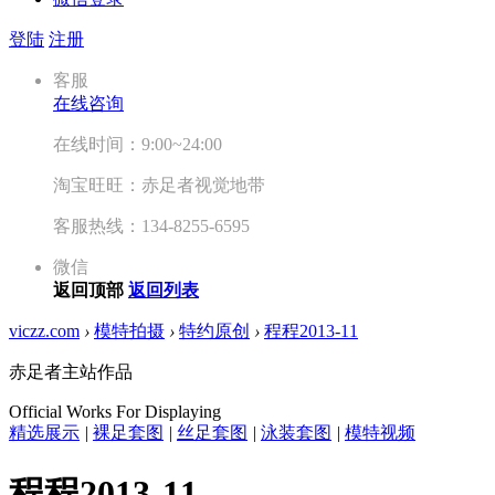
登陆
注册
客服
在线咨询
在线时间：9:00~24:00
淘宝旺旺：赤足者视觉地带
客服热线：134-8255-6595
微信
返回顶部
返回列表
viczz.com
›
模特拍摄
›
特约原创
›
程程2013-11
赤足者主站作品
Official Works For Displaying
精选展示
|
裸足套图
|
丝足套图
|
泳装套图
|
模特视频
程程2013-11