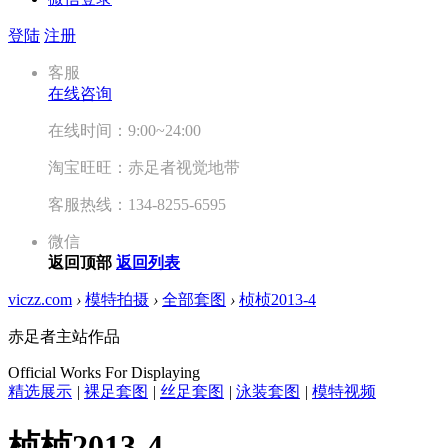
登陆
注册
客服
在线咨询
在线时间：9:00~24:00
淘宝旺旺：赤足者视觉地带
客服热线：134-8255-6595
微信
返回顶部
返回列表
viczz.com
›
模特拍摄
›
全部套图
›
桢桢2013-4
赤足者主站作品
Official Works For Displaying
精选展示
|
裸足套图
|
丝足套图
|
泳装套图
|
模特视频
桢桢2013-4