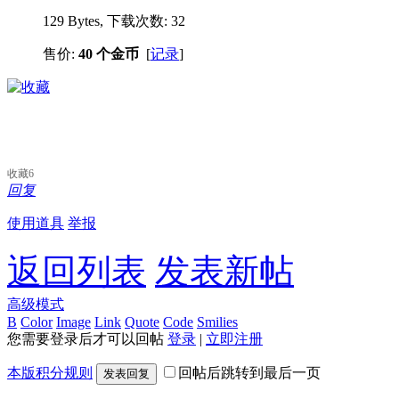
129 Bytes, 下载次数: 32
售价:
40 个金币
[
记录
]
收藏
6
回复
使用道具
举报
返回列表
发表新帖
高级模式
B
Color
Image
Link
Quote
Code
Smilies
您需要登录后才可以回帖
登录
|
立即注册
本版积分规则
回帖后跳转到最后一页
发表回复