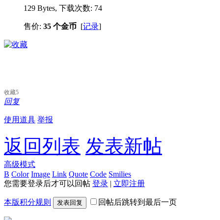
129 Bytes, 下载次数: 74
售价:
35 个金币
[
记录
]
收藏
5
回复
使用道具
举报
返回列表
发表新帖
高级模式
B
Color
Image
Link
Quote
Code
Smilies
您需要登录后才可以回帖
登录
|
立即注册
本版积分规则
回帖后跳转到最后一页
发表回复