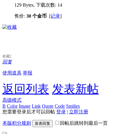
129 Bytes, 下载次数: 14
售价:
30 个金币
[
记录
]
收藏
2
回复
使用道具
举报
返回列表
发表新帖
高级模式
B
Color
Image
Link
Quote
Code
Smilies
您需要登录后才可以回帖
登录
|
立即注册
本版积分规则
回帖后跳转到最后一页
发表回复