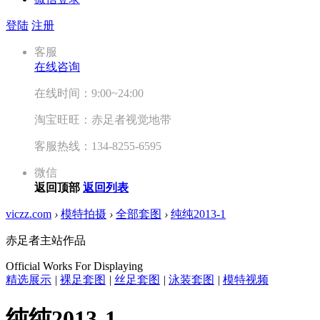
登陆
注册
客服
在线咨询
在线时间：9:00~24:00
淘宝旺旺：赤足者视觉地带
客服热线：134-8255-6595
微信
返回顶部
返回列表
viczz.com
›
模特拍摄
›
全部套图
›
纯纯2013-1
赤足者主站作品
Official Works For Displaying
精选展示
|
裸足套图
|
丝足套图
|
泳装套图
|
模特视频
纯纯2013-1