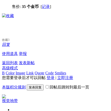
售价:
35 个金币
[
记录
]
收藏
3
回复
使用道具
举报
返回列表
发表新帖
高级模式
B
Color
Image
Link
Quote
Code
Smilies
您需要登录后才可以回帖
登录
|
立即注册
本版积分规则
回帖后跳转到最后一页
发表回复
视觉地带